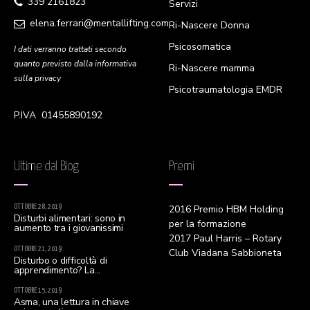
339 2161823
Servizi
elena.ferrari@mentallifting.com
Ri-Nascere Donna
Psicosomatica
I dati verranno trattati secondo
quanto previsto dalla informativa
Ri-Nascere mamma
sulla privacy
Psicotraumatologia EMDR
P.IVA 01455890192
Ultime dal Blog
Premi
OTTOBRE 28, 2019
2016 Premio HBM Holding
Disturbi alimentari: sono in
per la formazione
aumento tra i giovanissimi
2017 Paul Harris – Rotary
OTTOBRE 21, 2019
Club Viadana Sabbioneta
Disturbo o difficoltà di
apprendimento? La
distinzione è d’obbligo
OTTOBRE 15, 2019
Asma, una lettura in chiave