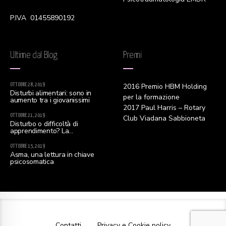
P.IVA 01455890192
Ultime dal Blog
Premi
OTTOBRE 28, 2019
2016 Premio HBM Holding
Disturbi alimentari: sono in
per la formazione
aumento tra i giovanissimi
2017 Paul Harris – Rotary
OTTOBRE 21, 2019
Club Viadana Sabbioneta
Disturbo o difficoltà di
apprendimento? La
distinzione è d’obbligo
OTTOBRE 15, 2019
Asma, una lettura in chiave
psicosomatica
Contatti
Privacy e Cookie policy