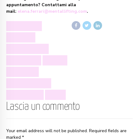
appuntamento? Contattami alla
mail:
elena.ferrari@mentallifting.com
.
ACCETTAZIONE
AUTOSTIMA
BASSA AUTOSTIMA
CAMBIAMENTO
CRESCITA
DEPRESSIONE
FIDUCIA IN SE STESSI
PSICOSOMATICA
STRESS
Lascia un commento
Your email address will not be published. Required fields are
marked *