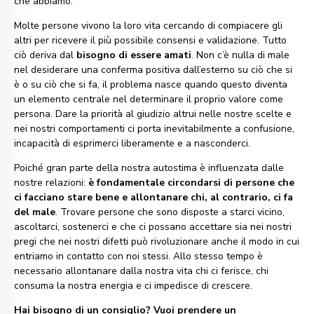
che abbiamo.
Molte persone vivono la loro vita cercando di compiacere gli
altri per ricevere il più possibile consensi e validazione. Tutto
ciò deriva dal
bisogno di essere amati
. Non c’è nulla di male
nel desiderare una conferma positiva dall’esterno su ciò che si
è o su ciò che si fa, il problema nasce quando questo diventa
un elemento centrale nel determinare il proprio valore come
persona. Dare la priorità al giudizio altrui nelle nostre scelte e
nei nostri comportamenti ci porta inevitabilmente a confusione,
incapacità di esprimerci liberamente e a nasconderci.
Poiché gran parte della nostra autostima è influenzata dalle
nostre relazioni:
è fondamentale circondarsi di persone che
ci facciano stare bene e allontanare chi, al contrario, ci fa
del male
. Trovare persone che sono disposte a starci vicino,
ascoltarci, sostenerci e che ci possano accettare sia nei nostri
pregi che nei nostri difetti può rivoluzionare anche il modo in cui
entriamo in contatto con noi stessi. Allo stesso tempo è
necessario allontanare dalla nostra vita chi ci ferisce, chi
consuma la nostra energia e ci impedisce di crescere.
Hai bisogno di un consiglio? Vuoi prendere un