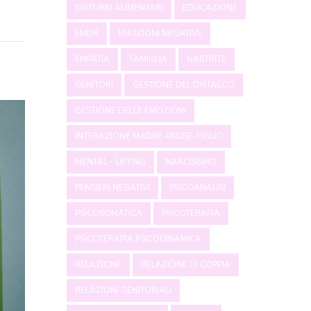
DISTURBI ALIMENTARI
EDUCAZIONE
EMDR
EMOZIONI NEGATIVE
EMPATIA
FAMIGLIA
GASTRITE
GENITORI
GESTIONE DEL DISTACCO
GESTIONE DELLE EMOZIONI
INTERAZIONE MADRE-PADRE-FIGLIO
MENTAL - LIFTING
NARCISISMO
PENSIERI NEGATIVI
PSICOANALISI
PSICOSOMATICA
PSICOTERAPIA
PSICOTERAPIA PSICODINAMICA
RELAZIONE
RELAZIONE DI COPPIA
RELAZIONI GENITORIALI