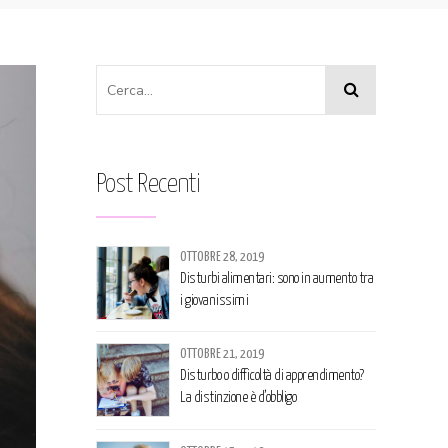
Post Recenti
OTTOBRE 28, 2019
Disturbi alimentari: sono in aumento tra
i giovanissimi
OTTOBRE 21, 2019
Disturbo o difficoltà di apprendimento?
La distinzione è d’obbligo