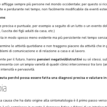
affligge sempre più persone nel mondo occidentale; per questo si rico
te e perdurante nel tempo, non facilmente modificabile da eventi ester
one
:
ine precisa e puntuale, per esempio a seguito di un lutto o un evento d
 l’uscita dei figli adulti da casa, etc.)
esta in modo spesso meno evidente ma più persistente nel tempo senza
termine le attività quotidiane e non traggono piacere da attività che i
oblemi di comunicazione e di relazione a casa e al lavoro.
nte per il futuro, hanno
pensieri negativi/distruttivi
su sé stessi, su
esenta con un’ampia varietà di quadri clinici interconnessi tra loro (ansi
 intensità e pervasività.
euta perché possa essere fatta una diagnosi precisa e valutare ins
pia
 la causa che ha dato origine alla sintomatologia è il primo passo verso