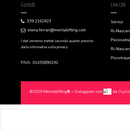
Contatti
Link Utili
339 2161823
Servizi
elena.ferrari@mentallifting.com
Ri-Nascer
Psicosoma
I dati verranno trattati secondo quanto previsto
dalla informativa sulla privacy
Ri-Nasce
Psicotrau
P.IVA 01455890192
©2019 Mentallifting
® –
Sviluppato con
da
Digita