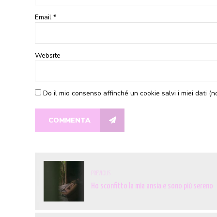
Email *
Website
Do il mio consenso affinché un cookie salvi i miei dati (
COMMENTA
PREVIOUS
Ho sconfitto la mia ansia e sono più sereno