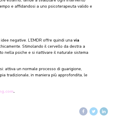
tore esterno, tende a svalutare ogni intervento
 tempo e affidandosi a uno psicoterapeuta valido e
o idee negative. L’EMDR offre quindi una
via
ichicamente. Stimolando il cervello da destra a
o nella psiche e si riattivare il naturale sistema
i: attiva un normale processo di guarigione,
ia tradizionale, in maniera più approfondita, le
ing.com
.