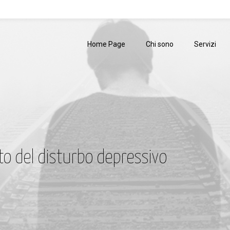
Home Page
Chi sono
Servizi
to del disturbo depressivo