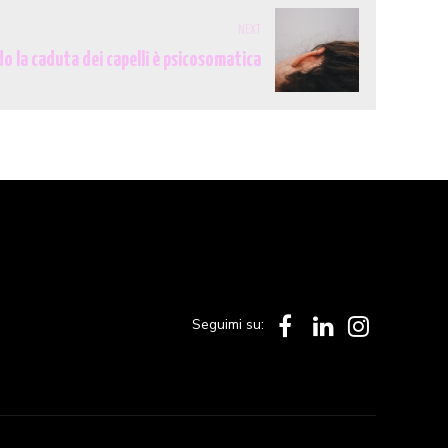
NEXT
o la caduta dei capelli è psicosomatica
Seguimi su: