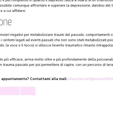
 è più complesso in quanto il depresso fatica a fidarsi di un interlocu
 possibile comunque affrontare e superare la depressione, dandosi del
e a cui affidarsi.
ione
 pensieri negativi per metabolizzare traumi del passato, comportamenti 
i sintomi legati ad eventi passati che non sono stati metabolizzati ps
do, la voce o il tocco) si sblocca l’evento traumatico rimasto intrappolat
più efficace, arriva molto oltre e più profondamente della psicoanalis
n trauma passato per poi permettere di capire, con un percorso di terap
un appuntamento? Contattami alla mail:
elena.ferrari@mentallift
E REATTIVA
EMDR