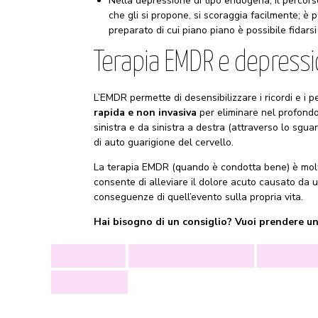
Nella depressione di tipo endogena, il percorso
che gli si propone, si scoraggia facilmente; è
preparato di cui piano piano è possibile fidarsi 
Terapia EMDR e depress
L’EMDR permette di desensibilizzare i ricordi e i
rapida e non invasiva
per eliminare nel profondo 
sinistra e da sinistra a destra (attraverso lo sguar
di auto guarigione del cervello.
La terapia EMDR (quando è condotta bene) è molto 
consente di alleviare il dolore acuto causato da u
conseguenze di quell’evento sulla propria vita.
Hai bisogno di un consiglio? Vuoi prendere 
DEPRESSIONE
DEPRESSIONE ENDOGENA
DEPRESSION
PSICOTERAPIA