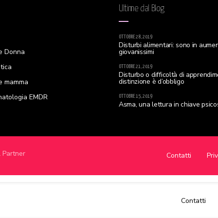
Ultime dal Blog
OTTOBRE 28, 2019
Disturbi alimentari: sono in aumen
e Donna
giovanissimi
tica
OTTOBRE 21, 2019
Disturbo o difficoltà di apprendi
distinzione è d’obbligo
re mamma
matologia EMDR
OTTOBRE 15, 2019
Asma, una lettura in chiave psic
l Partner
Contatti
Pri
Contatti