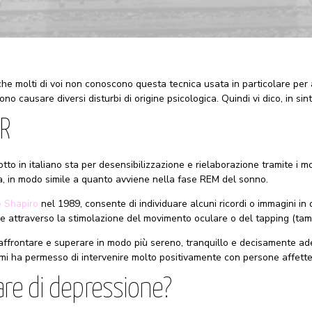
che molti di voi non conoscono questa tecnica usata in particolare per
 causare diversi disturbi di origine psicologica. Quindi vi dico, in sinte
DR
o in italiano sta per desensibilizzazione e rielaborazione tramite i mo
va, in modo simile a quanto avviene nella fase REM del sonno.
 Shapiro
nel 1989, consente di individuare alcuni ricordi o immagini in
one attraverso la stimolazione del movimento oculare o del tapping (t
 affrontare e superare in modo più sereno, tranquillo e decisamente ade
mi ha permesso di intervenire molto positivamente con persone affett
are di depressione?