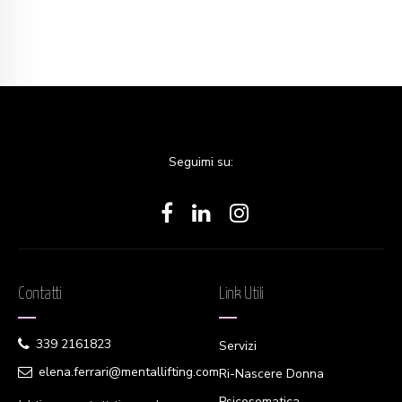
Seguimi su:
Contatti
Link Utili
339 2161823
Servizi
elena.ferrari@mentallifting.com
Ri-Nascere Donna
Psicosomatica