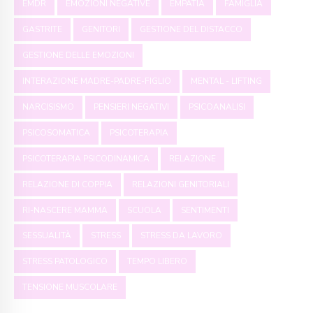
EMDR
EMOZIONI NEGATIVE
EMPATIA
FAMIGLIA
GASTRITE
GENITORI
GESTIONE DEL DISTACCO
GESTIONE DELLE EMOZIONI
INTERAZIONE MADRE-PADRE-FIGLIO
MENTAL - LIFTING
NARCISISMO
PENSIERI NEGATIVI
PSICOANALISI
PSICOSOMATICA
PSICOTERAPIA
PSICOTERAPIA PSICODINAMICA
RELAZIONE
RELAZIONE DI COPPIA
RELAZIONI GENITORIALI
RI-NASCERE MAMMA
SCUOLA
SENTIMENTI
SESSUALITÀ
STRESS
STRESS DA LAVORO
STRESS PATOLOGICO
TEMPO LIBERO
TENSIONE MUSCOLARE