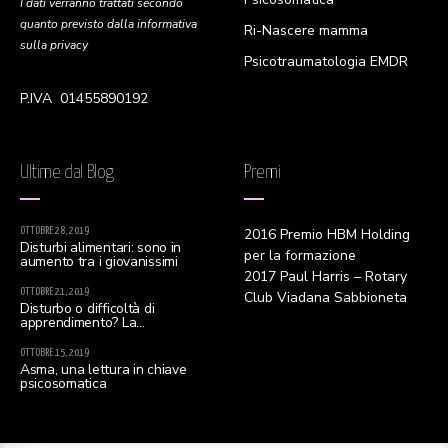
I dati verranno trattati secondo
quanto previsto dalla informativa
Ri-Nascere mamma
sulla privacy
Psicotraumatologia EMDR
P.IVA 01455890192
Ultime dal Blog
Premi
OTTOBRE 28, 2019
2016 Premio HBM Holding
Disturbi alimentari: sono in
per la formazione
aumento tra i giovanissimi
2017 Paul Harris – Rotary
OTTOBRE 21, 2019
Club Viadana Sabbioneta
Disturbo o difficoltà di
apprendimento? La
distinzione è d’obbligo
OTTOBRE 15, 2019
Asma, una lettura in chiave
psicosomatica